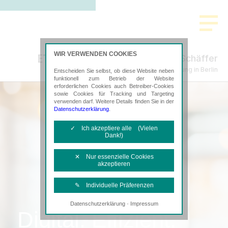
WIR VERWENDEN COOKIES
Bachtenkirch-Sujata Berke Schäffer
Steuerberatung in Berlin
Entscheiden Sie selbst, ob diese Website neben
funktionell zum Betrieb der Website
erforderlichen Cookies auch Betreiber-Cookies
sowie Cookies für Tracking und Targeting
verwenden darf. Weitere Details finden Sie in der
Datenschutzerklärung
.
✓ Ich akzeptiere alle (Vielen
Dank!)
✕ Nur essenzielle Cookies
akzeptieren
✎ Individuelle Präferenzen
·
Datenschutzerklärung
Impressum
Notwendige Cookies
Digital. Effizient.
Diese Cookies sind erforderlich, um die
grundlegende Funktionalität der Website