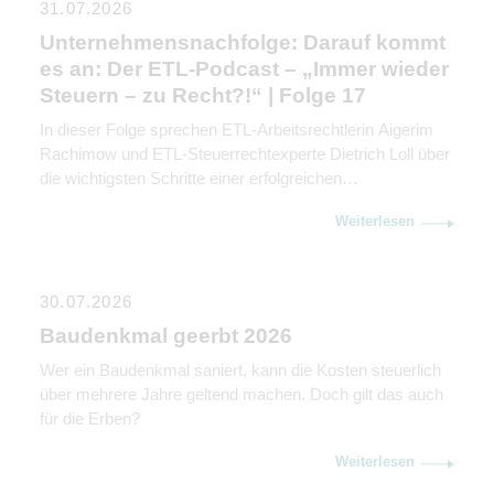
31.07.2026
Unternehmensnachfolge: Darauf kommt
es an: Der ETL-Podcast – „Immer wieder
Steuern – zu Recht?!“ | Folge 17
In dieser Folge sprechen ETL-Arbeitsrechtlerin Aigerim
Rachimow und ETL-Steuerrechtexperte Dietrich Loll über
die wichtigsten Schritte einer erfolgreichen
Unternehmensnachfolge. Sie erklären, warum
Weiterlesen
Kommunikation genauso wichtig ist wie rechtliche und
steuerliche Gestaltung.
30.07.2026
Baudenkmal geerbt 2026
Wer ein Baudenkmal saniert, kann die Kosten steuerlich
über mehrere Jahre geltend machen. Doch gilt das auch
für die Erben?
Weiterlesen