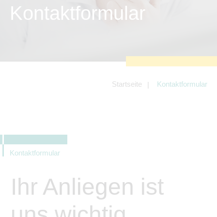
zu sichern.
Kontaktformular
Tracking- und Targeting-Cookies
Diese Cookies sind erforderlich, um
unsere Website auf Ihre Bedürfnisse hin
zu optimieren. Hierzu gehört eine
bedarfsgerechte Gestaltung und
fortlaufende Verbesserung unseres
Angebotes einschließlich der
Verknüpfung zu Social-Media-
Angeboten von z.B. Facebook und
Startseite
Kontaktformular
LinkedIn.
Betreibercookies
Diese Cookies sind erforderlich, um z.B.
Google Maps zu nutzen oder
eingebettete Videos abspielen zu
können.
Kontaktformular
Ihr Anliegen ist
uns wichtig.