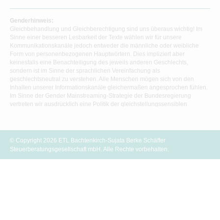
Genderhinweis:
Gleichbehandlung und Gleichberechtigung sind uns überaus wichtig! Im
Sinne einer besseren Lesbarkeit der Texte wählen wir für unsere
Kommunikationskanäle jedoch entweder die männliche oder weibliche
Form von personenbezogenen Hauptwörtern. Dies impliziert aber
keinesfalls eine Benachteiligung des jeweils anderen Geschlechts,
sondern ist im Sinne der sprachlichen Vereinfachung als
geschlechtsneutral zu verstehen. Alle Menschen mögen sich von den
Inhalten unserer Informationskanäle gleichermaßen angesprochen fühlen.
Im Sinne der Gender Mainstreaming-Strategie der Bundesregierung
vertreten wir ausdrücklich eine Politik der gleichstellungssensiblen
Informationsvermittlung.
© Copyright 2026 ETL Bachtenkirch-Sujata Berke Schäffer
Steuerberatungsgesellschaft mbH. Alle Rechte vorbehalten.