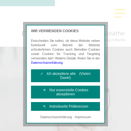
WIR VERWENDEN COOKIES
Bachtenkirch-Sujata Berke Schäffer
Steuerberatung in Berlin
Entscheiden Sie selbst, ob diese Website neben
funktionell zum Betrieb der Website
erforderlichen Cookies auch Betreiber-Cookies
sowie Cookies für Tracking und Targeting
verwenden darf. Weitere Details finden Sie in der
Datenschutzerklärung
.
✓ Ich akzeptiere alle (Vielen
Dank!)
✕ Nur essenzielle Cookies
akzeptieren
✎ Individuelle Präferenzen
·
Datenschutzerklärung
Impressum
Notwendige Cookies
Diese Cookies sind erforderlich, um die
grundlegende Funktionalität der Website