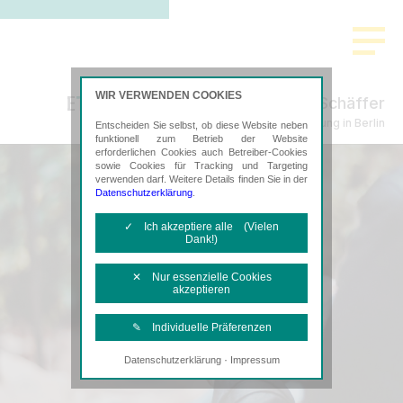
WIR VERWENDEN COOKIES
Bachtenkirch-Sujata Berke Schäffer
Steuerberatung in Berlin
Entscheiden Sie selbst, ob diese Website neben
funktionell zum Betrieb der Website
erforderlichen Cookies auch Betreiber-Cookies
sowie Cookies für Tracking und Targeting
verwenden darf. Weitere Details finden Sie in der
Datenschutzerklärung
.
✓ Ich akzeptiere alle (Vielen
Dank!)
✕ Nur essenzielle Cookies
akzeptieren
✎ Individuelle Präferenzen
·
Datenschutzerklärung
Impressum
Notwendige Cookies
Diese Cookies sind erforderlich, um die
grundlegende Funktionalität der Website