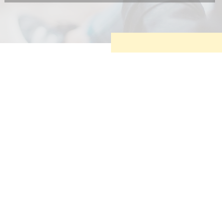
Diese Cookies sind erforderlich, um die grundlegende
Funktionalität der Website zu sichern.
Tracking- und Targeting-Cookies
Diese Cookies sind erforderlich, um unsere Website auf Ihre
Bedürfnisse hin zu optimieren. Hierzu gehört eine
bedarfsgerechte Gestaltung und fortlaufende Verbesserung
unseres Angebotes einschließlich der Verknüpfung zu
Social-Media-Angeboten von z.B. Facebook und LinkedIn.
Betreibercookies
Diese Cookies sind erforderlich, um z.B. Google Maps zu
nutzen oder eingebettete Videos abspielen zu können.