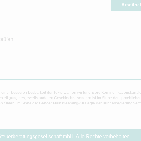
Arbeitne
prüfen
 einer besseren Lesbarkeit der Texte wählen wir für unsere Kommunikationskanäl
hteiligung des jeweils anderen Geschlechts, sondern ist im Sinne der sprachlich
 fühlen. Im Sinne der Gender Mainstreaming-Strategie der Bundesregierung vertret
teuerberatungsgesellschaft mbH. Alle Rechte vorbehalten.