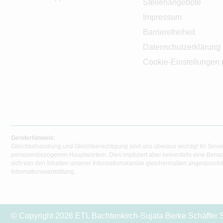
Stellenangebote
Impressum
Barrierefreiheit
Datenschutzerklärung
Cookie-Einstellungen 
Genderhinweis:
Gleichbehandlung und Gleichberechtigung sind uns überaus wichtig! Im Sinne
personenbezogenen Hauptwörtern. Dies impliziert aber keinesfalls eine Benac
sich von den Inhalten unserer Informationskanäle gleichermaßen angesprochen
Informationsvermittlung.
© Copyright 2026 ETL Bachtenkirch-Sujata Berke Schäffer S