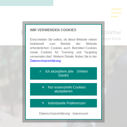
WIR VERWENDEN COOKIES
Bachtenkirch-Sujata Berke Schäffer
Steuerberatung in Berlin
Entscheiden Sie selbst, ob diese Website neben
funktionell zum Betrieb der Website
erforderlichen Cookies auch Betreiber-Cookies
sowie Cookies für Tracking und Targeting
verwenden darf. Weitere Details finden Sie in der
Datenschutzerklärung
.
✓ Ich akzeptiere alle (Vielen
Dank!)
✕ Nur essenzielle Cookies
akzeptieren
✎ Individuelle Präferenzen
·
Datenschutzerklärung
Impressum
Notwendige Cookies
Diese Cookies sind erforderlich, um die
grundlegende Funktionalität der Website