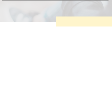
Diese Cookies sind erforderlich, um die grundlegende
Funktionalität der Website zu sichern.
Tracking- und Targeting-Cookies
Diese Cookies sind erforderlich, um unsere Website auf Ihre
Bedürfnisse hin zu optimieren. Hierzu gehört eine
bedarfsgerechte Gestaltung und fortlaufende Verbesserung
unseres Angebotes einschließlich der Verknüpfung zu
Social-Media-Angeboten von z.B. Facebook und LinkedIn.
Betreibercookies
Diese Cookies sind erforderlich, um z.B. Google Maps zu
nutzen oder eingebettete Videos abspielen zu können.