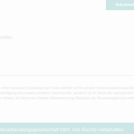
Arbeitne
prüfen
 einer besseren Lesbarkeit der Texte wählen wir für unsere Kommunikationskanäl
hteiligung des jeweils anderen Geschlechts, sondern ist im Sinne der sprachlich
 fühlen. Im Sinne der Gender Mainstreaming-Strategie der Bundesregierung vertret
teuerberatungsgesellschaft mbH. Alle Rechte vorbehalten.