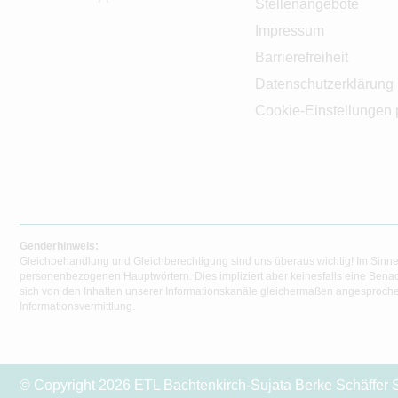
Stellenangebote
Impressum
Barrierefreiheit
Datenschutzerklärung
Cookie-Einstellungen 
Genderhinweis:
Gleichbehandlung und Gleichberechtigung sind uns überaus wichtig! Im Sinne
personenbezogenen Hauptwörtern. Dies impliziert aber keinesfalls eine Benac
sich von den Inhalten unserer Informationskanäle gleichermaßen angesprochen
Informationsvermittlung.
© Copyright 2026 ETL Bachtenkirch-Sujata Berke Schäffer S