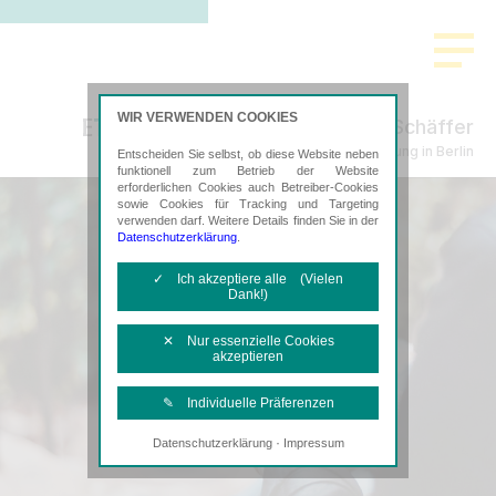
WIR VERWENDEN COOKIES
Bachtenkirch-Sujata Berke Schäffer
Steuerberatung in Berlin
Entscheiden Sie selbst, ob diese Website neben
funktionell zum Betrieb der Website
erforderlichen Cookies auch Betreiber-Cookies
sowie Cookies für Tracking und Targeting
verwenden darf. Weitere Details finden Sie in der
Datenschutzerklärung
.
✓ Ich akzeptiere alle (Vielen
Dank!)
✕ Nur essenzielle Cookies
akzeptieren
✎ Individuelle Präferenzen
·
Datenschutzerklärung
Impressum
Notwendige Cookies
Diese Cookies sind erforderlich, um die
grundlegende Funktionalität der Website