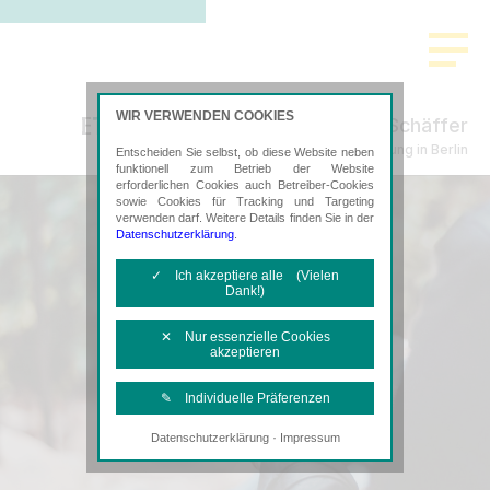
WIR VERWENDEN COOKIES
Bachtenkirch-Sujata Berke Schäffer
Steuerberatung in Berlin
Entscheiden Sie selbst, ob diese Website neben
funktionell zum Betrieb der Website
erforderlichen Cookies auch Betreiber-Cookies
sowie Cookies für Tracking und Targeting
verwenden darf. Weitere Details finden Sie in der
Datenschutzerklärung
.
✓ Ich akzeptiere alle (Vielen
Dank!)
✕ Nur essenzielle Cookies
akzeptieren
✎ Individuelle Präferenzen
·
Datenschutzerklärung
Impressum
Notwendige Cookies
Diese Cookies sind erforderlich, um die
grundlegende Funktionalität der Website