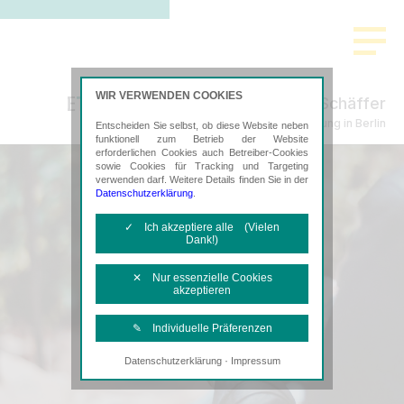
WIR VERWENDEN COOKIES
Bachtenkirch-Sujata Berke Schäffer
Steuerberatung in Berlin
Entscheiden Sie selbst, ob diese Website neben
funktionell zum Betrieb der Website
erforderlichen Cookies auch Betreiber-Cookies
sowie Cookies für Tracking und Targeting
verwenden darf. Weitere Details finden Sie in der
Datenschutzerklärung
.
✓ Ich akzeptiere alle (Vielen
Dank!)
✕ Nur essenzielle Cookies
akzeptieren
✎ Individuelle Präferenzen
·
Datenschutzerklärung
Impressum
Notwendige Cookies
Diese Cookies sind erforderlich, um die
grundlegende Funktionalität der Website